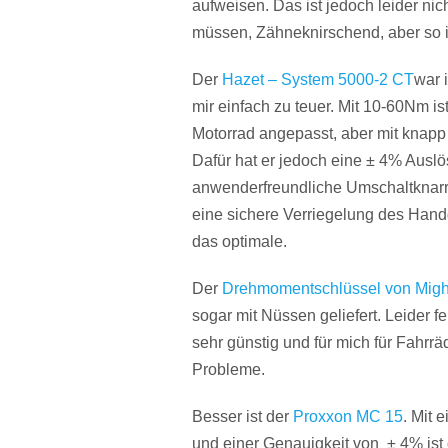
aufweisen. Das ist jedoch leider nic
müssen, Zähneknirschend, aber so is
Der
Hazet – System 5000-2 CT
war 
mir einfach zu teuer. Mit 10-60Nm is
Motorrad angepasst, aber mit knapp 
Dafür hat er jedoch eine
± 4% Auslö
a
nwenderfreundliche Umschaltknarre
eine s
ichere Verriegelung des Handg
das optimale.
Der
Drehmomentschlüssel von Migh
sogar mit Nüssen geliefert. Leider f
sehr günstig und für mich für Fahrrä
Probleme.
Besser ist der
Proxxon MC 15
. Mit 
und einer Genauigkeit von
± 4%
ist